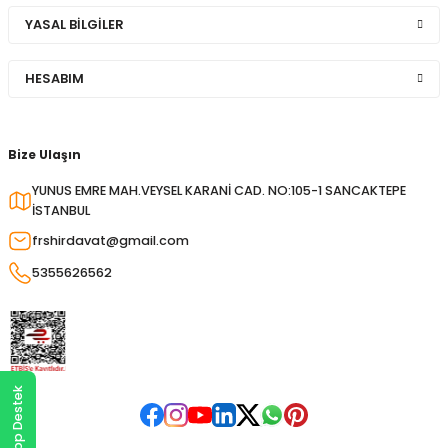
YASAL BİLGİLER
HESABIM
Bize Ulaşın
YUNUS EMRE MAH.VEYSEL KARANİ CAD. NO:105-1 SANCAKTEPE
İSTANBUL
frshirdavat@gmail.com
5355626562
WhatsApp Destek