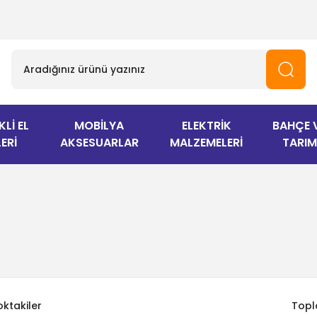
KLİ EL
MOBİLYA
ELEKTRİK
BAHÇE 
ERİ
AKSESUARLAR
MALZEMELERİ
TARIM
oktakiler
Topl