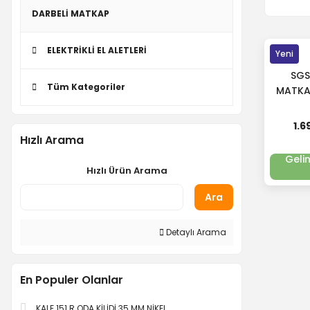
DARBELİ MATKAP
ELEKTRİKLİ EL ALETLERİ
Yeni
SGS
Tüm Kategoriler
MATKA
S
1.6
Hızlı Arama
Geli
Hızlı Ürün Arama
Ara
Detaylı Arama
En Populer Olanlar
KALE 151 R ODA KİLİDİ 35 MM NİKEL