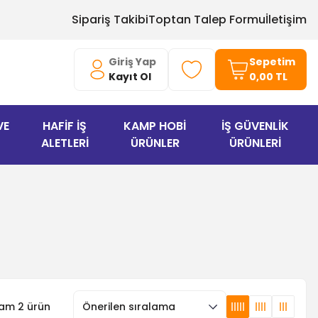
Sipariş Takibi
Toptan Talep Formu
İletişim
Giriş Yap
Sepetim
Kayıt Ol
0,00 TL
VE
HAFİF İŞ
KAMP HOBİ
İŞ GÜVENLİK
ALETLERİ
ÜRÜNLER
ÜRÜNLERİ
am 2 ürün