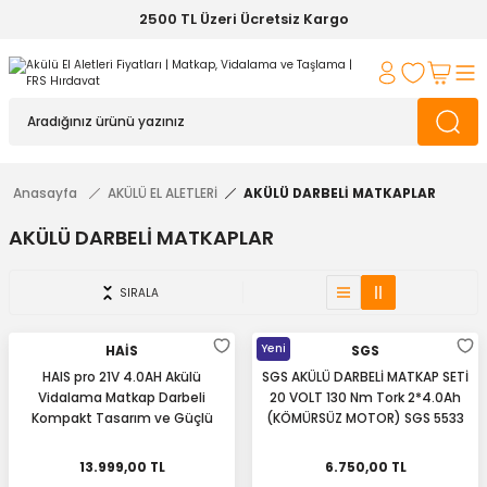
2500 TL Üzeri Ücretsiz Kargo
Anasayfa
AKÜLÜ EL ALETLERİ
AKÜLÜ DARBELİ MATKAPLAR
AKÜLÜ DARBELİ MATKAPLAR
SIRALA
Yeni
HAİS
SGS
HAIS pro 21V 4.0AH Akülü
SGS AKÜLÜ DARBELİ MATKAP SETİ
Vidalama Matkap Darbeli
20 VOLT 130 Nm Tork 2*4.0Ah
Kompakt Tasarım ve Güçlü
(KÖMÜRSÜZ MOTOR) SGS 5533
Performans
13.999,00 TL
6.750,00 TL