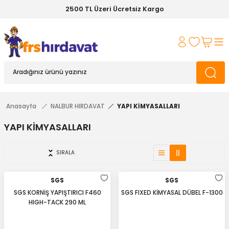
2500 TL Üzeri Ücretsiz Kargo
Anasayfa
NALBUR HIRDAVAT
YAPI KİMYASALLARI
YAPI KİMYASALLARI
SIRALA
SGS
SGS
SGS KORNİŞ YAPIŞTIRICI F460
SGS FIXED KİMYASAL DÜBEL F-1300
HIGH-TACK 290 ML