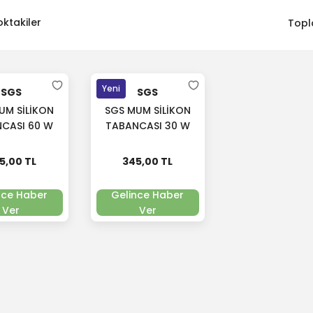
oktakiler
Topl
Yeni
SGS
SGS
UM SİLİKON
SGS MUM SİLİKON
CASI 60 W
TABANCASI 30 W
S 5291
SGS 5290
5,00 TL
345,00 TL
nce Haber
Gelince Haber
Ver
Ver