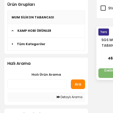
Ürün Grupları
St
MUM SİLİKON TABANCASI
KAMP HOBİ ÜRÜNLER
Yeni
SGS M
Tüm Kategoriler
TABAN
SG
46
Hızlı Arama
Geli
Hızlı Ürün Arama
Ara
Detaylı Arama