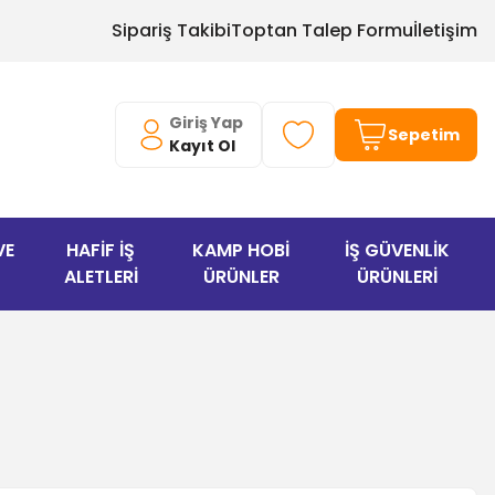
Sipariş Takibi
Toptan Talep Formu
İletişim
Giriş Yap
Sepetim
Kayıt Ol
VE
HAFİF İŞ
KAMP HOBİ
İŞ GÜVENLİK
ALETLERİ
ÜRÜNLER
ÜRÜNLERİ