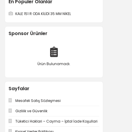
En Populer Olanlar
KALE 151 R ODA KİLİDİ 35 MM NİKEL
Sponsor Ürünler
Ürün Bulunamadı.
Sayfalar
Mesafeli Satış Sözleşmesi
Gizlilik ve Güvenlik
Tüketici Haklari – Cayma – İptal İade Koşullari
Kişisel Veriler Politikası