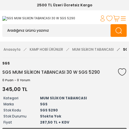
2500 TL Üzeri Ücretsiz Kargo
Anasayfa
KAMP HOBİ ÜRÜNLER
MUM SİLİKON TABANCASI
SG
SGS
SGS MUM SİLİKON TABANCASI 30 W SGS 5290
0 Puan - 0 Yorum
345,00 TL
Kategori
MUM SİLİKON TABANCASI
Marka
SGS
Stok Kodu
SGS 5290
Stok Durumu
Stokta Yok
Fiyat
287,50 TL + KDV