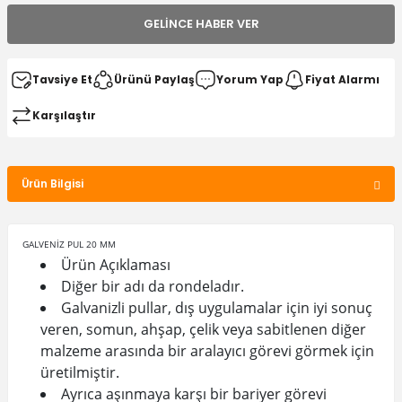
GELINCE HABER VER
Tavsiye Et
Ürünü Paylaş
Yorum Yap
Fiyat Alarmı
Karşılaştır
Ürün Bilgisi
GALVENİZ PUL 20 MM
Ürün Açıklaması
Diğer bir adı da rondeladır.
Galvanizli pullar, dış uygulamalar için iyi sonuç
veren, somun, ahşap, çelik veya sabitlenen diğer
malzeme arasında bir aralayıcı görevi görmek için
üretilmiştir.
Ayrıca aşınmaya karşı bir bariyer görevi