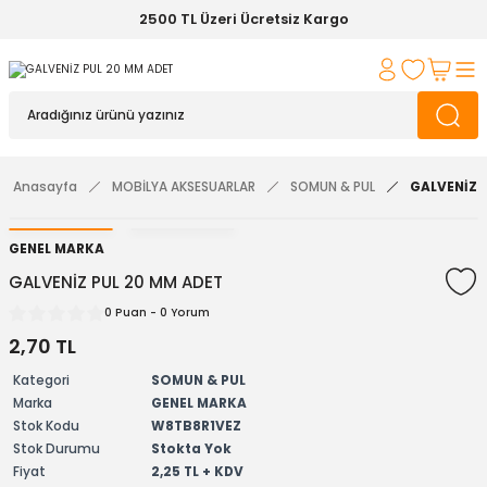
2500 TL Üzeri Ücretsiz Kargo
Anasayfa
MOBİLYA AKSESUARLAR
SOMUN & PUL
GALVENİZ 
GENEL MARKA
GALVENİZ PUL 20 MM ADET
0 Puan - 0 Yorum
2,70 TL
Kategori
SOMUN & PUL
Marka
GENEL MARKA
Stok Kodu
W8TB8R1VEZ
Stok Durumu
Stokta Yok
Fiyat
2,25 TL + KDV