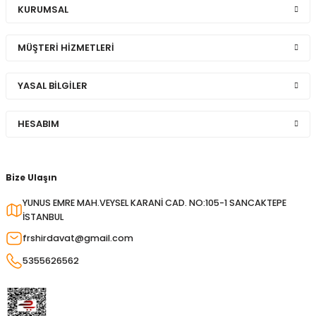
KURUMSAL
MÜŞTERİ HİZMETLERİ
YASAL BİLGİLER
HESABIM
Bize Ulaşın
YUNUS EMRE MAH.VEYSEL KARANİ CAD. NO:105-1 SANCAKTEPE
İSTANBUL
frshirdavat@gmail.com
5355626562