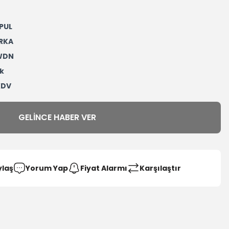
PUL
RKA
WDN
k
KDV
GELINCE HABER VER
ylaş
Yorum Yap
Fiyat Alarmı
Karşılaştır