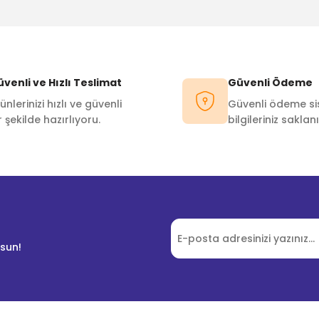
Bu ürüne ilk yorumu siz yapın!
Yorum Yaz
venli ve Hızlı Teslimat
Güvenli Ödeme
ünlerinizi hızlı ve güvenli
Güvenli ödeme sis
r şekilde hazırlıyoru.
bilgileriniz saklanı
lsun!