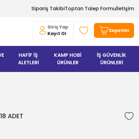
Sipariş Takibi
Toptan Talep Formu
İletişim
Giriş Yap
Sepetim
Kayıt Ol
VE
HAFİF İŞ
KAMP HOBİ
İŞ GÜVENLİK
ALETLERİ
ÜRÜNLER
ÜRÜNLERİ
18 ADET