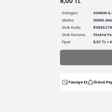
8,00 TL
Kategori
SOMUN & 
Marka
GENEL MA
Stok Kodu
848SSJT
Stok Durumu
Stokta Yo
Fiyat
6,67 TL + 
Tavsiye Et
Ürünü Pa