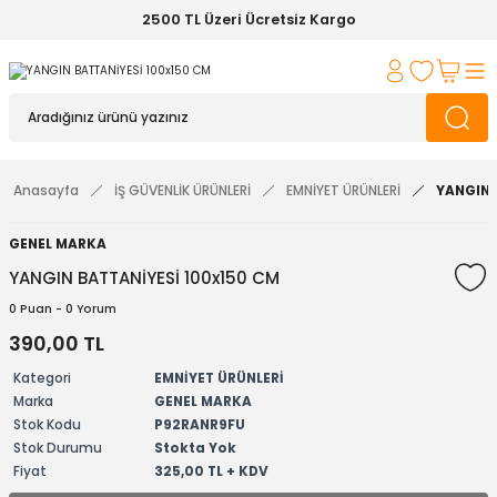
2500 TL Üzeri Ücretsiz Kargo
Anasayfa
İŞ GÜVENLİK ÜRÜNLERİ
EMNİYET ÜRÜNLERİ
YANGIN 
GENEL MARKA
YANGIN BATTANİYESİ 100x150 CM
0 Puan - 0 Yorum
390,00 TL
Kategori
EMNİYET ÜRÜNLERİ
Marka
GENEL MARKA
Stok Kodu
P92RANR9FU
Stok Durumu
Stokta Yok
Fiyat
325,00 TL + KDV