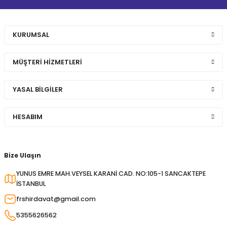
KURUMSAL
MÜŞTERİ HİZMETLERİ
YASAL BİLGİLER
HESABIM
Bize Ulaşın
YUNUS EMRE MAH.VEYSEL KARANİ CAD. NO:105-1 SANCAKTEPE
İSTANBUL
frshirdavat@gmail.com
5355626562