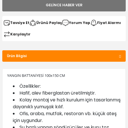
GELINCE HABER VER
Tavsiye Et
Ürünü Paylaş
Yorum Yap
Fiyat Alarmı
Karşılaştır
Ürün Bilgisi
YANGIN BATTANİYESİ 100x150 CM
Özellikler:
Hafif, alev fiberglastan üretilmiştir.
Kolay montaj ve hızlı kurulum için tasarlanmış
dayanıklı yumuşak kılıf.
Ofis, araba, mutfak, restoran vb. küçük ateş
için uygundur.
Su bazlı yangın söndürücüler ve kuru toz