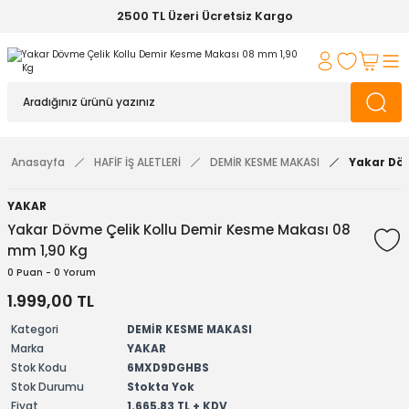
2500 TL Üzeri Ücretsiz Kargo
Anasayfa
HAFİF İŞ ALETLERİ
DEMİR KESME MAKASI
Yakar Döv
YAKAR
Yakar Dövme Çelik Kollu Demir Kesme Makası 08
mm 1,90 Kg
0 Puan - 0 Yorum
1.999,00 TL
Kategori
DEMİR KESME MAKASI
Marka
YAKAR
Stok Kodu
6MXD9DGHBS
Stok Durumu
Stokta Yok
Fiyat
1.665,83 TL + KDV