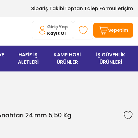
Sipariş Takibi
Toptan Talep Formu
İletişim
Giriş Yap
Sepetim
Kayıt Ol
VE
HAFİF İŞ
KAMP HOBİ
İŞ GÜVENLİK
ALETLERİ
ÜRÜNLER
ÜRÜNLERİ
Anahtarı 24 mm 5,50 Kg