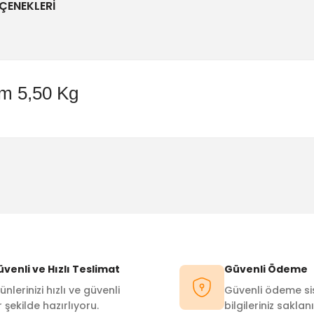
ÇENEKLERI
m 5,50 Kg
Bu ürüne ilk yorumu siz yapın!
Yorum Yaz
venli ve Hızlı Teslimat
Güvenli Ödeme
ünlerinizi hızlı ve güvenli
Güvenli ödeme sis
r şekilde hazırlıyoru.
bilgileriniz saklanı