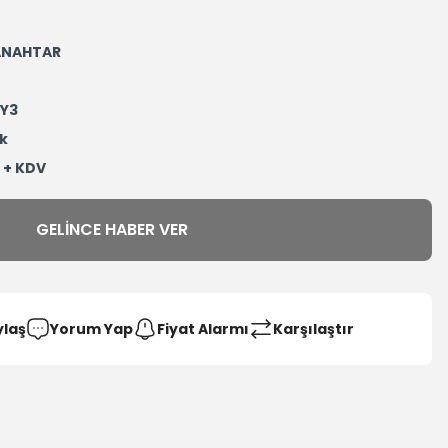
 ANAHTAR
Y3
k
L + KDV
GELINCE HABER VER
ylaş
Yorum Yap
Fiyat Alarmı
Karşılaştır