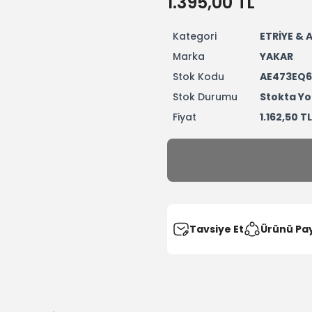
1.395,00 TL
Kategori
ETRİYE &
Marka
YAKAR
Stok Kodu
AE473EQ6
Stok Durumu
Stokta Yo
Fiyat
1.162,50 T
Tavsiye Et
Ürünü Pa