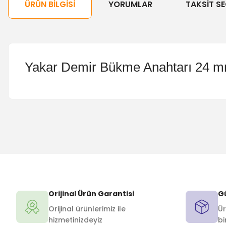
ÜRÜN BILGISI
YORUMLAR
TAKSIT SE
Yakar Demir Bükme Anahtarı 24 m
Orijinal Ürün Garantisi
Gü
Orijinal ürünlerimiz ile
Ür
hizmetinizdeyiz
bi