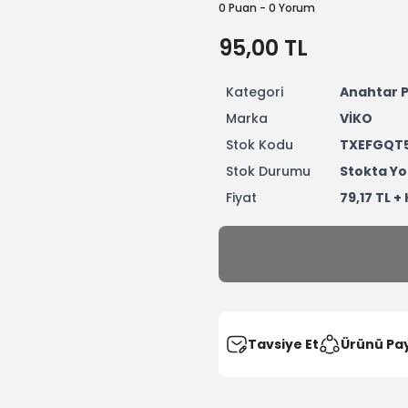
0 Puan - 0 Yorum
95,00 TL
Kategori
Anahtar P
Marka
VİKO
Stok Kodu
TXEFGQT
Stok Durumu
Stokta Yo
Fiyat
79,17 TL +
Tavsiye Et
Ürünü Pa