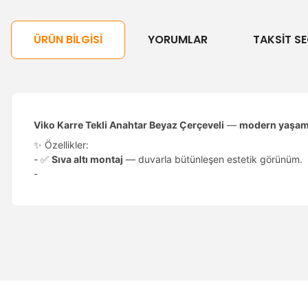
ÜRÜN BILGISI
YORUMLAR
TAKSIT SE
Viko Karre Tekli Anahtar Beyaz Çerçeveli
—
modern yaşam 
✨ Özellikler:
- ✅
Sıva altı montaj
— duvarla bütünleşen estetik görünüm.
-