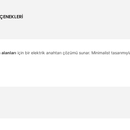
ÇENEKLERI
alanları
için
bir elektrik anahtarı çözümü sunar. Minimalist tasarımı
Bu ürüne ilk yorumu siz yapın!