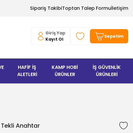
Sipariş Takibi
Toptan Talep Formu
İletişim
Giriş Yap
Sepetim
Kayıt Ol
VE
HAFİF İŞ
KAMP HOBİ
İŞ GÜVENLİK
ALETLERİ
ÜRÜNLER
ÜRÜNLERİ
 Tekli Anahtar