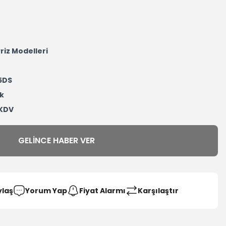
riz Modelleri
5DS
k
 KDV
GELINCE HABER VER
ylaş
Yorum Yap
Fiyat Alarmı
Karşılaştır