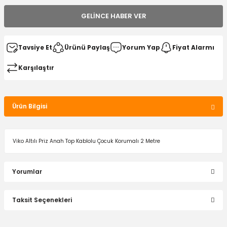
GELINCE HABER VER
Tavsiye Et
Ürünü Paylaş
Yorum Yap
Fiyat Alarmı
Karşılaştır
Ürün Bilgisi
Viko Altılı Priz Anah Top Kablolu Çocuk Korumalı 2 Metre
Yorumlar
Taksit Seçenekleri
Bu ürüne ilk yorumu siz yapın!