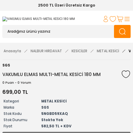
2500 TL Üzeri Ücretsiz Kargo
Anasayfa
NALBUR HIRDAVAT
KESİCİLER
METAL KESİCİ
VA
SGS
VAKUMLU ELMAS MULTI-METAL KESİCİ 180 MM
0 Puan - 0 Yorum
699,00 TL
Kategori
METAL KESİCİ
Marka
SGS
Stok Kodu
5NGBD59XAQ
Stok Durumu
Stokta Yok
Fiyat
582,50 TL + KDV