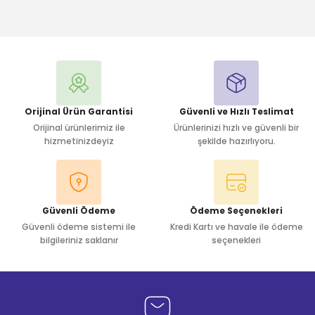
Bu ürüne ilk yorumu siz yapın!
Yorum Yaz
Orijinal Ürün Garantisi
Güvenli ve Hızlı Teslimat
Orijinal ürünlerimiz ile
Ürünlerinizi hızlı ve güvenli bir
hizmetinizdeyiz
şekilde hazırlıyoru.
Güvenli Ödeme
Ödeme Seçenekleri
Güvenli ödeme sistemi ile
Kredi Kartı ve havale ile ödeme
bilgileriniz saklanır
seçenekleri