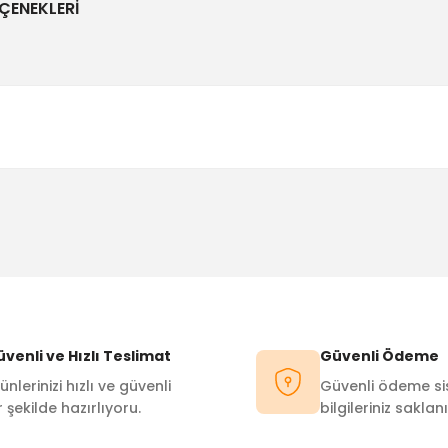
ÇENEKLERI
Bu ürüne ilk yorumu siz yapın!
Yorum Yaz
venli ve Hızlı Teslimat
Güvenli Ödeme
ünlerinizi hızlı ve güvenli
Güvenli ödeme sis
r şekilde hazırlıyoru.
bilgileriniz saklanı