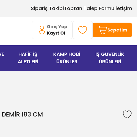
Sipariş Takibi
Toptan Talep Formu
İletişim
Giriş Yap
Sepetim
Kayıt Ol
VE
HAFİF İŞ
KAMP HOBİ
İŞ GÜVENLİK
ALETLERİ
ÜRÜNLER
ÜRÜNLERİ
 DEMİR 183 CM