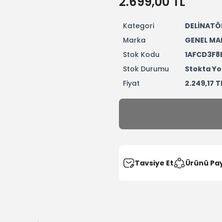
2.699,00 TL
Kategori
DELİNATÖ
Marka
GENEL MA
Stok Kodu
1AFCD3F8
Stok Durumu
Stokta Yo
Fiyat
2.249,17 T
Tavsiye Et
Ürünü Pa