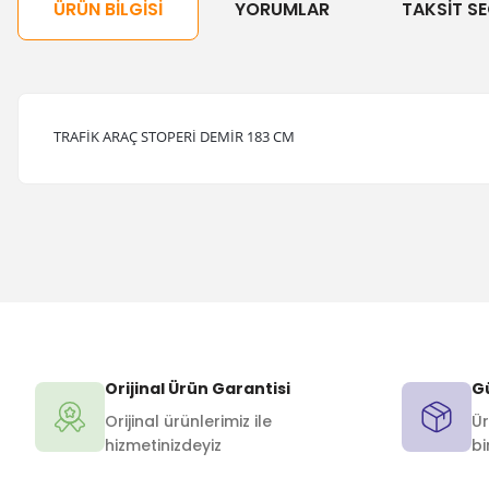
ÜRÜN BILGISI
YORUMLAR
TAKSIT SE
TRAFİK ARAÇ STOPERİ DEMİR 183 CM
Orijinal Ürün Garantisi
Gü
Orijinal ürünlerimiz ile
Ür
hizmetinizdeyiz
bi