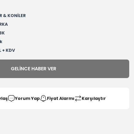
R & KONİLER
RKA
BK
k
L + KDV
GELINCE HABER VER
ylaş
Yorum Yap
Fiyat Alarmı
Karşılaştır