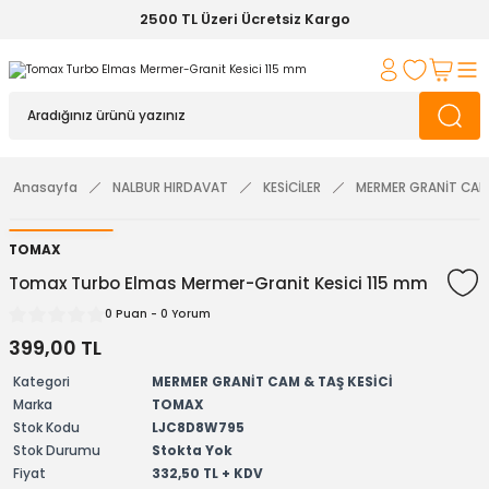
2500 TL Üzeri Ücretsiz Kargo
Anasayfa
NALBUR HIRDAVAT
KESİCİLER
MERMER GRANİT CAM 
TOMAX
Tomax Turbo Elmas Mermer-Granit Kesici 115 mm
0 Puan - 0 Yorum
399,00 TL
Kategori
MERMER GRANİT CAM & TAŞ KESİCİ
Marka
TOMAX
Stok Kodu
LJC8D8W795
Stok Durumu
Stokta Yok
Fiyat
332,50 TL + KDV