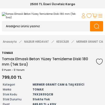
2500 TL Üzeri Ücretsiz Kargo
Anasayfa
NALBUR HIRDAVAT
KESİCİLER
MERMER GRANİT CAM 
TOMAX
Tomax Elmaslı Beton Yüzey Temizleme Diski 180
mm (Tek Sıra)
0 Puan - 0 Yorum
799,00 TL
Kategori
MERMER GRANİT CAM & TAŞ KESİCİ
Marka
TOMAX
Stok Kodu
7KK263SQCB
Stok Durumu
Stokta Yok
Fiyat
665,83 TL + KDV