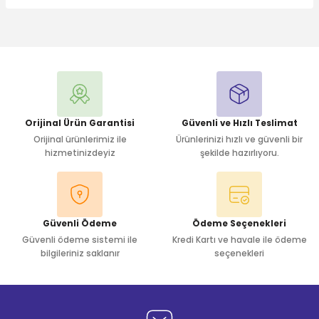
Bu ürüne ilk yorumu siz yapın!
Yorum Yaz
Orijinal Ürün Garantisi
Güvenli ve Hızlı Teslimat
Orijinal ürünlerimiz ile
Ürünlerinizi hızlı ve güvenli bir
hizmetinizdeyiz
şekilde hazırlıyoru.
Güvenli Ödeme
Ödeme Seçenekleri
Güvenli ödeme sistemi ile
Kredi Kartı ve havale ile ödeme
bilgileriniz saklanır
seçenekleri