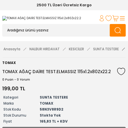
2500 TL Üzeri Ücretsiz Kargo
Anasayfa
NALBUR HIRDAVAT
KESİCİLER
SUNTA TESTERE
TOMAX
TOMAX AĞAÇ DAİRE TEST.ELMASSIZ 115x1.2x80Zx22.2
0 Puan - 0 Yorum
199,00 TL
Kategori
SUNTA TESTERE
Marka
TOMAX
Stok Kodu
58N3V8R9D2
Stok Durumu
Stokta Yok
Fiyat
165,83 TL + KDV