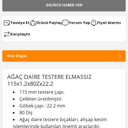
GELINCE HABER VER
Tavsiye Et
Ürünü Paylaş
Yorum Yap
Fiyat Alarmı
Karşılaştır
Ürün Bilgisi
AĞAÇ DAİRE TESTERE ELMASSIZ
115x1.2x80Zx22.2
115 mm testere çapı.
Çelikten üretilmiştir.
Göbek çapı : 22.2 mm
80 Diş
Ağaç daire testere bıçakları, ahşap kesim
işlemlerinde kullanılan önemli araçlardır.