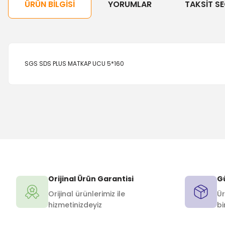
ÜRÜN BILGISI
YORUMLAR
TAKSIT SE
SGS SDS PLUS MATKAP UCU 5*160
Orijinal Ürün Garantisi
Gü
Orijinal ürünlerimiz ile
Ür
hizmetinizdeyiz
bi