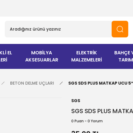
KLİ EL
MOBİLYA
ELEKTRİK
BAHÇE 
ERİ
AKSESUARLAR
MALZEMELERİ
TARIM
BETON DELME UÇLARI
SGS SDS PLUS MATKAP UCU 5*
SGS
SGS SDS PLUS MATKA
0 Puan - 0 Yorum