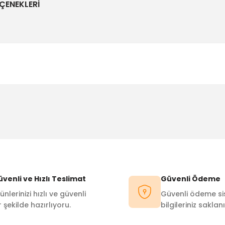
ÇENEKLERI
Bu ürüne ilk yorumu siz yapın!
Yorum Yaz
venli ve Hızlı Teslimat
Güvenli Ödeme
ünlerinizi hızlı ve güvenli
Güvenli ödeme sis
r şekilde hazırlıyoru.
bilgileriniz saklanı