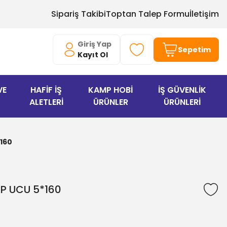
Sipariş Takibi
Toptan Talep Formu
İletişim
Giriş Yap
Sepetim
Kayıt Ol
VE
HAFİF İŞ
KAMP HOBİ
İŞ GÜVENLİK
ALETLERİ
ÜRÜNLER
ÜRÜNLERİ
160
P UCU 5*160