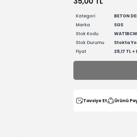
35,00 TL
Kategori
BETON DE
Marka
SGS
Stok Kodu
WAT1BCW
Stok Durumu
Stokta Yo
Fiyat
29,17 TL +
Tavsiye Et
Ürünü Pa