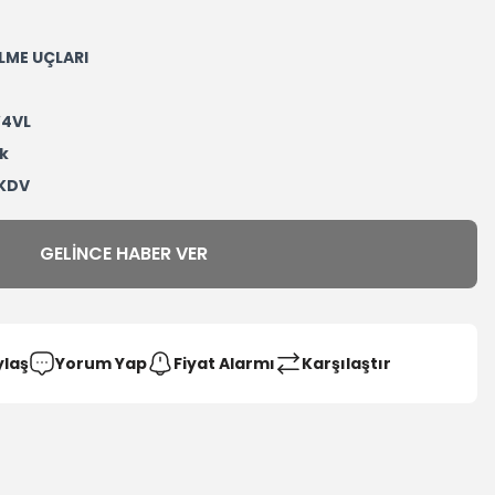
LME UÇLARI
4VL
k
 KDV
GELINCE HABER VER
ylaş
Yorum Yap
Fiyat Alarmı
Karşılaştır