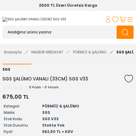
2500 TL Üzeri Ücretsiz Kargo
Anasayfa
NALBUR HIRDAVAT
PÜRMÜZ & ŞALÜMO
SGS ŞALÜ
SGS
SGS ŞALÜMO VANALI (33CM) SGS V33
0 Puan - 0 Yorum
675,00 TL
Kategori
PÜRMÜZ & ŞALÜMO
Marka
SGS
Stok Kodu
SGS V33
Stok Durumu
Stokta Yok
Fiyat
562,50 TL + KDV