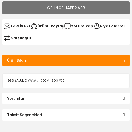
GELINCE HABER VER
Tavsiye Et
Ürünü Paylaş
Yorum Yap
Fiyat Alarmı
Karşılaştır
Ürün Bilgisi
SGS ŞALÜMO VANALI (33CM) SGS V33
Yorumlar
Taksit Seçenekleri
Bu ürüne ilk yorumu siz yapın!