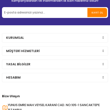
Kampanyalardan ve indirimlerden ilk sizin haberiniz olsun!
KAYIT OL
KURUMSAL
MÜŞTERİ HİZMETLERİ
YASAL BİLGİLER
HESABIM
Bize Ulaşın
YUNUS EMRE MAH.VEYSEL KARANİ CAD. NO:105-1 SANCAKTEPE
İSTANBUL