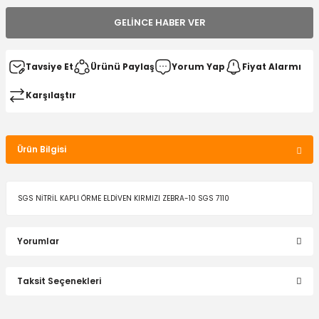
GELINCE HABER VER
Tavsiye Et
Ürünü Paylaş
Yorum Yap
Fiyat Alarmı
Karşılaştır
Ürün Bilgisi
SGS NİTRİL KAPLI ÖRME ELDİVEN KIRMIZI ZEBRA-10 SGS 7110
Yorumlar
Taksit Seçenekleri
Bu ürüne ilk yorumu siz yapın!