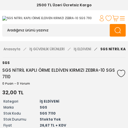
2500 TL Üzeri Ücretsiz Kargo
Anasayfa
İŞ GÜVENLİK ÜRÜNLERİ
İŞ ELDİVENİ
SGS NİTRİL KAP
SGS
SGS NİTRİL KAPLI ÖRME ELDİVEN KIRMIZI ZEBRA-10 SGS
7110
0 Puan - 0 Yorum
32,00 TL
Kategori
İŞ ELDİVENİ
Marka
SGS
Stok Kodu
SGS 7110
Stok Durumu
Stokta Yok
Fiyat
26,67 TL + KDV