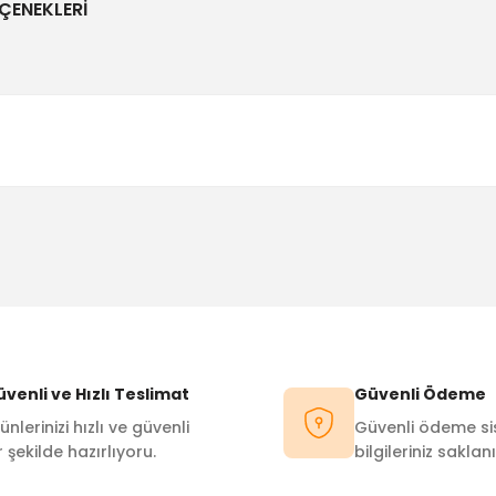
ÇENEKLERI
Bu ürüne ilk yorumu siz yapın!
Yorum Yaz
venli ve Hızlı Teslimat
Güvenli Ödeme
ünlerinizi hızlı ve güvenli
Güvenli ödeme sis
r şekilde hazırlıyoru.
bilgileriniz saklanı