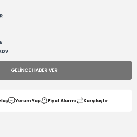
R
k
 KDV
GELINCE HABER VER
ylaş
Yorum Yap
Fiyat Alarmı
Karşılaştır