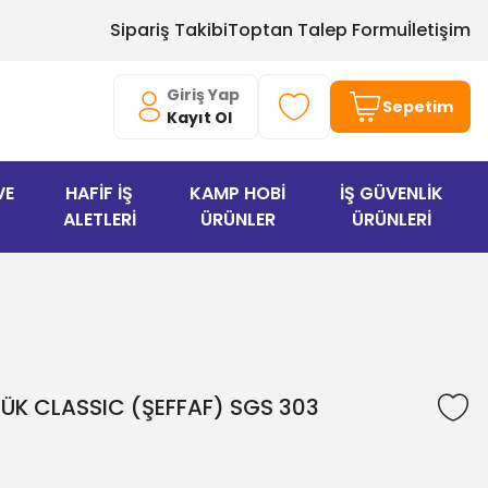
Sipariş Takibi
Toptan Talep Formu
İletişim
Giriş Yap
Sepetim
Kayıt Ol
VE
HAFİF İŞ
KAMP HOBİ
İŞ GÜVENLİK
ALETLERİ
ÜRÜNLER
ÜRÜNLERİ
K CLASSIC (ŞEFFAF) SGS 303