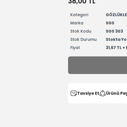
38,00 TL
Kategori
GÖZLÜKLE
Marka
SGS
Stok Kodu
SGS 303
Stok Durumu
Stokta Yo
Fiyat
31,67 TL +
Tavsiye Et
Ürünü Pa