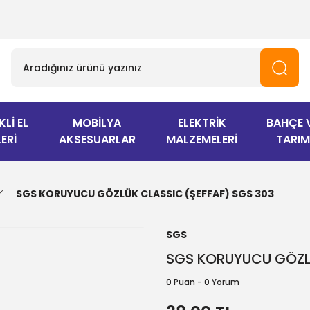
KLİ EL
MOBİLYA
ELEKTRİK
BAHÇE 
ERİ
AKSESUARLAR
MALZEMELERİ
TARIM
SGS KORUYUCU GÖZLÜK CLASSIC (ŞEFFAF) SGS 303
SGS
SGS KORUYUCU GÖZLÜ
0 Puan - 0 Yorum