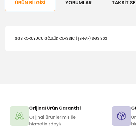
ÜRÜN BILGISI
YORUMLAR
TAKSIT SE
SGS KORUYUCU GÖZLÜK CLASSIC (ŞEFFAF) SGS 303
Orijinal Ürün Garantisi
Gü
Orijinal ürünlerimiz ile
Ür
hizmetinizdeyiz
bi