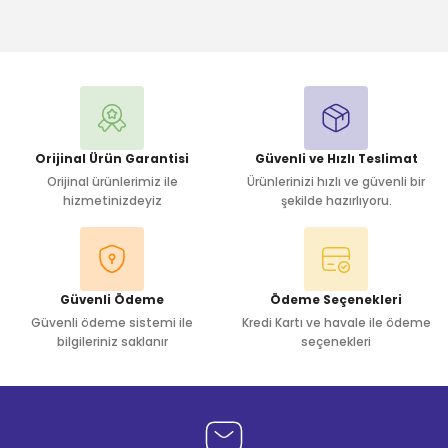
Bu ürüne ilk yorumu siz yapın!
Yorum Yaz
Orijinal Ürün Garantisi
Güvenli ve Hızlı Teslimat
Orijinal ürünlerimiz ile
Ürünlerinizi hızlı ve güvenli bir
hizmetinizdeyiz
şekilde hazırlıyoru.
Güvenli Ödeme
Ödeme Seçenekleri
Güvenli ödeme sistemi ile
Kredi Kartı ve havale ile ödeme
bilgileriniz saklanır
seçenekleri