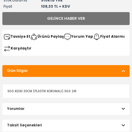
Stok Durumu
Stokta Yok
Fiyat
108,33 TL + KDV
GELINCE HABER VER
Tavsiye Et
Ürünü Paylaş
Yorum Yap
Fiyat Alarmı
Karşılaştır
Ürün Bilgisi
SGS KESKİ 30CM (PLASTİK KORUMALI) SGS 241
Yorumlar
Taksit Seçenekleri