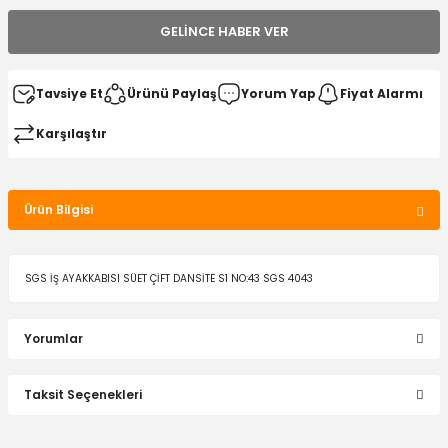
GELINCE HABER VER
Tavsiye Et
Ürünü Paylaş
Yorum Yap
Fiyat Alarmı
Karşılaştır
Ürün Bilgisi
SGS İŞ AYAKKABISI SÜET ÇİFT DANSİTE S1 NO:43 SGS 4043
Yorumlar
Taksit Seçenekleri
Bu ürüne ilk yorumu siz yapın!