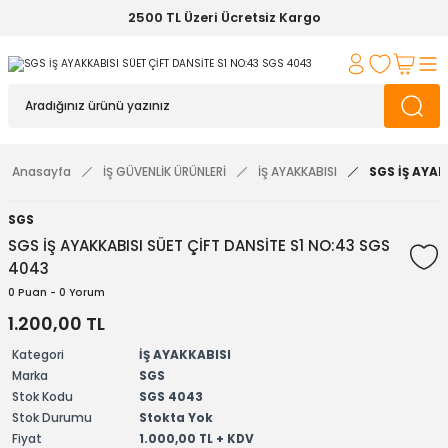
2500 TL Üzeri Ücretsiz Kargo
Anasayfa
İŞ GÜVENLİK ÜRÜNLERİ
İŞ AYAKKABISI
SGS İŞ AYAK
SGS
SGS İŞ AYAKKABISI SÜET ÇİFT DANSİTE S1 NO:43 SGS
4043
0 Puan - 0 Yorum
1.200,00 TL
Kategori
İŞ AYAKKABISI
Marka
SGS
Stok Kodu
SGS 4043
Stok Durumu
Stokta Yok
Fiyat
1.000,00 TL + KDV