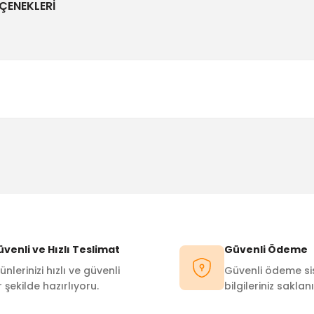
ÇENEKLERI
Bu ürüne ilk yorumu siz yapın!
Yorum Yaz
venli ve Hızlı Teslimat
Güvenli Ödeme
ünlerinizi hızlı ve güvenli
Güvenli ödeme sis
r şekilde hazırlıyoru.
bilgileriniz saklanı