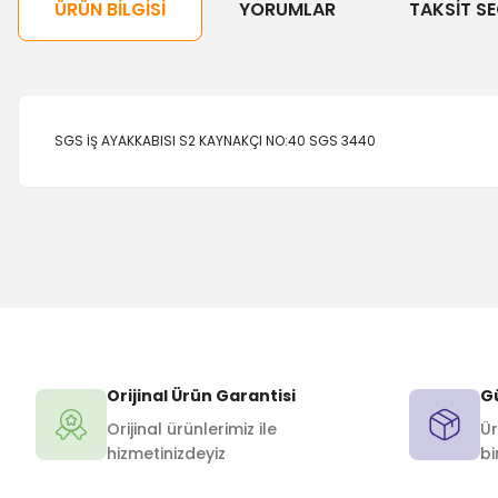
ÜRÜN BILGISI
YORUMLAR
TAKSIT SE
SGS İŞ AYAKKABISI S2 KAYNAKÇI NO:40 SGS 3440
Orijinal Ürün Garantisi
Gü
Orijinal ürünlerimiz ile
Ür
hizmetinizdeyiz
bi