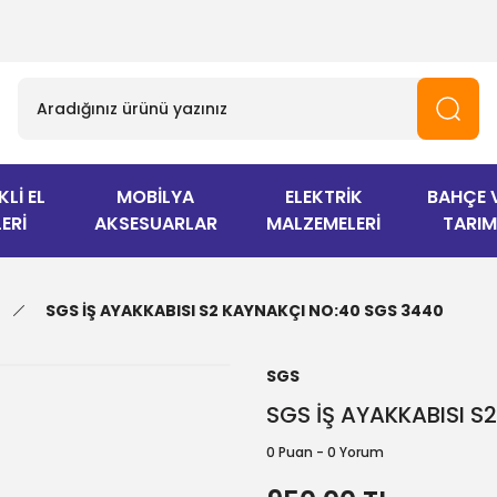
KLİ EL
MOBİLYA
ELEKTRİK
BAHÇE 
ERİ
AKSESUARLAR
MALZEMELERİ
TARIM
SGS İŞ AYAKKABISI S2 KAYNAKÇI NO:40 SGS 3440
SGS
SGS İŞ AYAKKABISI S
0 Puan - 0 Yorum