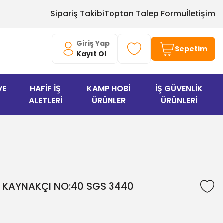
Sipariş Takibi
Toptan Talep Formu
İletişim
Giriş Yap
Sepetim
Kayıt Ol
VE
HAFİF İŞ
KAMP HOBİ
İŞ GÜVENLİK
ALETLERİ
ÜRÜNLER
ÜRÜNLERİ
2 KAYNAKÇI NO:40 SGS 3440