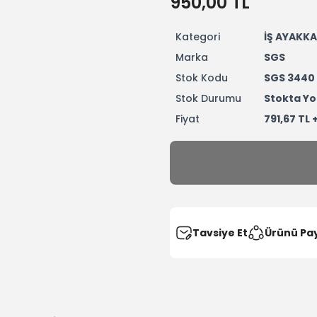
950,00 TL
Kategori
İŞ AYAKKA
Marka
SGS
Stok Kodu
SGS 3440
Stok Durumu
Stokta Yo
Fiyat
791,67 TL 
Tavsiye Et
Ürünü Pa