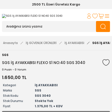
2500 TL Üzeri Ücretsiz Kargo
Anasayfa
İŞ GÜVENLİK ÜRÜNLERİ
İŞ AYAKKABISI
SGS İŞ AYAK
SGS
SGS İŞ AYAKKABISI FLEXO S1 NO:40 SGS 3040
0 Puan - 0 Yorum
1.650,00 TL
Kategori
İŞ AYAKKABISI
Marka
SGS
Stok Kodu
SGS 3040
Stok Durumu
Stokta Yok
Fiyat
1.375,00 TL + KDV