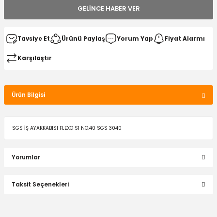
GELINCE HABER VER
Tavsiye Et
Ürünü Paylaş
Yorum Yap
Fiyat Alarmı
Karşılaştır
Ürün Bilgisi
SGS İŞ AYAKKABISI FLEXO S1 NO:40 SGS 3040
Yorumlar
Taksit Seçenekleri
Bu ürüne ilk yorumu siz yapın!