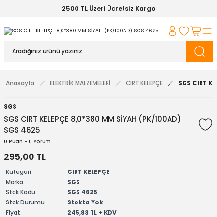
2500 TL Üzeri Ücretsiz Kargo
Anasayfa
ELEKTRİK MALZEMELERİ
CIRT KELEPÇE
SGS CIRT KE
SGS
SGS CIRT KELEPÇE 8,0*380 MM SİYAH (PK/100AD)
SGS 4625
0 Puan - 0 Yorum
295,00 TL
Kategori
CIRT KELEPÇE
Marka
SGS
Stok Kodu
SGS 4625
Stok Durumu
Stokta Yok
Fiyat
245,83 TL + KDV