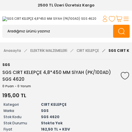
2500 TL Üzeri Ücretsiz Kargo
Anasayfa
ELEKTRİK MALZEMELERİ
CIRT KELEPÇE
SGS CIRT KE
SGS
SGS CIRT KELEPÇE 4,8*450 MM SİYAH (PK/100AD)
SGS 4620
0 Puan - 0 Yorum
195,00 TL
Kategori
CIRT KELEPÇE
Marka
SGS
Stok Kodu
SGS 4620
Stok Durumu
Stokta Yok
Fiyat
162,50 TL + KDV