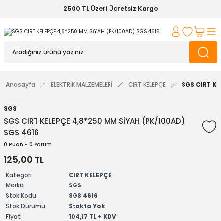
2500 TL Üzeri Ücretsiz Kargo
Anasayfa
ELEKTRİK MALZEMELERİ
CIRT KELEPÇE
SGS CIRT KE
SGS
SGS CIRT KELEPÇE 4,8*250 MM SİYAH (PK/100AD)
SGS 4616
0 Puan - 0 Yorum
125,00 TL
Kategori
CIRT KELEPÇE
Marka
SGS
Stok Kodu
SGS 4616
Stok Durumu
Stokta Yok
Fiyat
104,17 TL + KDV