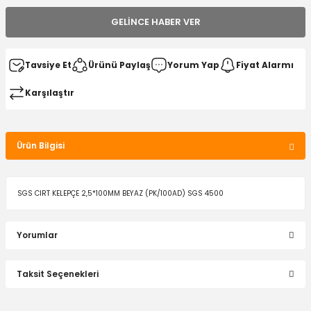
GELINCE HABER VER
Tavsiye Et
Ürünü Paylaş
Yorum Yap
Fiyat Alarmı
Karşılaştır
Ürün Bilgisi
SGS CIRT KELEPÇE 2,5*100MM BEYAZ (PK/100AD) SGS 4500
Yorumlar
Taksit Seçenekleri
Bu ürüne ilk yorumu siz yapın!