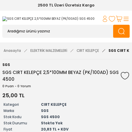
2500 TL Üzeri Ücretsiz Kargo
Anasayfa
ELEKTRİK MALZEMELERİ
CIRT KELEPÇE
SGS CIRT KE
SGS
SGS CIRT KELEPÇE 2,5*100MM BEYAZ (PK/100AD) SGS
4500
0 Puan - 0 Yorum
25,00 TL
Kategori
CIRT KELEPÇE
Marka
SGS
Stok Kodu
SGS 4500
Stok Durumu
Stokta Yok
Fiyat
20,83 TL + KDV