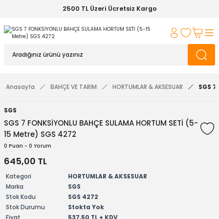
2500 TL Üzeri Ücretsiz Kargo
Anasayfa
BAHÇE VE TARIM
HORTUMLAR & AKSESUAR
SGS 7
SGS
SGS 7 FONKSİYONLU BAHÇE SULAMA HORTUM SETİ (5-
15 Metre) SGS 4272
0 Puan - 0 Yorum
645,00 TL
Kategori
HORTUMLAR & AKSESUAR
Marka
SGS
Stok Kodu
SGS 4272
Stok Durumu
Stokta Yok
Fiyat
537,50 TL + KDV