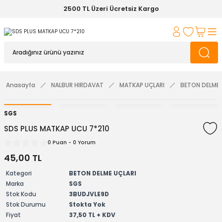
2500 TL Üzeri Ücretsiz Kargo
Anasayfa
NALBUR HIRDAVAT
MATKAP UÇLARI
BETON DELME 
SGS
SDS PLUS MATKAP UCU 7*210
0 Puan - 0 Yorum
45,00 TL
Kategori
BETON DELME UÇLARI
Marka
SGS
Stok Kodu
3BUDJVLE9D
Stok Durumu
Stokta Yok
Fiyat
37,50 TL + KDV