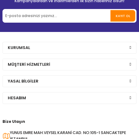
Kampanyalardan ve indirimlerden ilk sizin haberiniz olsun!
KAYIT OL
KURUMSAL
MÜŞTERİ HİZMETLERİ
YASAL BİLGİLER
HESABIM
Bize Ulaşın
YUNUS EMRE MAH.VEYSEL KARANİ CAD. NO:105-1 SANCAKTEPE
İSTANBUL