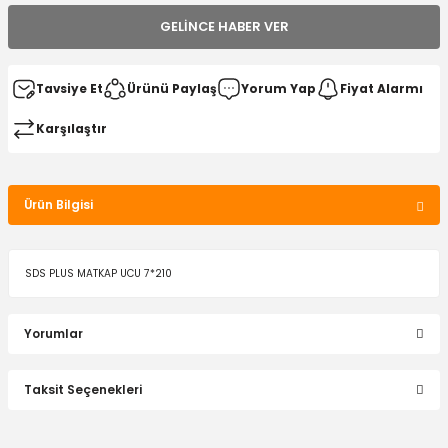
GELINCE HABER VER
Tavsiye Et
Ürünü Paylaş
Yorum Yap
Fiyat Alarmı
Karşılaştır
Ürün Bilgisi
SDS PLUS MATKAP UCU 7*210
Yorumlar
Taksit Seçenekleri
Bu ürüne ilk yorumu siz yapın!