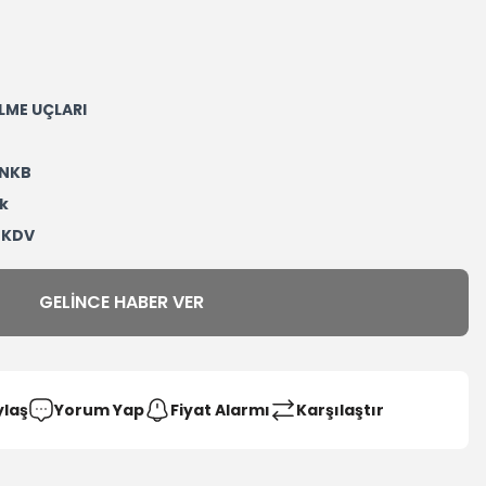
LME UÇLARI
NKB
k
+ KDV
GELINCE HABER VER
ylaş
Yorum Yap
Fiyat Alarmı
Karşılaştır