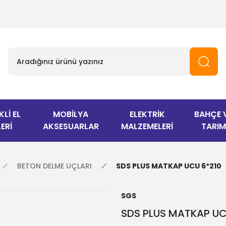
KLİ EL
MOBİLYA
ELEKTRİK
BAHÇE 
ERİ
AKSESUARLAR
MALZEMELERİ
TARIM
BETON DELME UÇLARI
SDS PLUS MATKAP UCU 6*210
SGS
SDS PLUS MATKAP UC