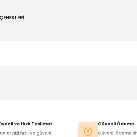
ÇENEKLERI
Bu ürüne ilk yorumu siz yapın!
Yorum Yaz
venli ve Hızlı Teslimat
Güvenli Ödeme
ünlerinizi hızlı ve güvenli
Güvenli ödeme sis