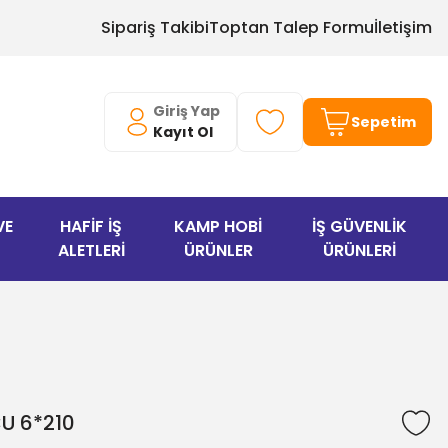
Sipariş Takibi
Toptan Talep Formu
İletişim
Giriş Yap
Sepetim
Kayıt Ol
VE
HAFİF İŞ
KAMP HOBİ
İŞ GÜVENLİK
ALETLERİ
ÜRÜNLER
ÜRÜNLERİ
U 6*210