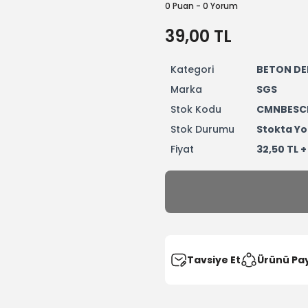
0 Puan - 0 Yorum
39,00 TL
Kategori
BETON DE
Marka
SGS
Stok Kodu
CMNBESC
Stok Durumu
Stokta Yo
Fiyat
32,50 TL 
Tavsiye Et
Ürünü Pa