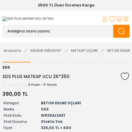
2500 TL Üzeri Ücretsiz Kargo
Anasayfa
NALBUR HIRDAVAT
MATKAP UÇLARI
BETON DELME 
SGS
SDS PLUS MATKAP UCU 26*350
0 Puan - 0 Yorum
390,00 TL
Kategori
BETON DELME UÇLARI
Marka
SGS
Stok Kodu
W82DALSAE1
Stok Durumu
Stokta Yok
Fiyat
325,00 TL + KDV