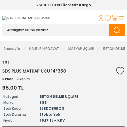
2500 TL Üzeri Ücretsiz Kargo
Anasayfa
NALBUR HIRDAVAT
MATKAP UÇLARI
BETON DELME 
SGS
SDS PLUS MATKAP UCU 14*350
0 Puan - 0 Yorum
95,00 TL
Kategori
BETON DELME UÇLARI
Marka
SGS
Stok Kodu
6LBDCB9RQG
Stok Durumu
Stokta Yok
Fiyat
79,17 TL + KDV