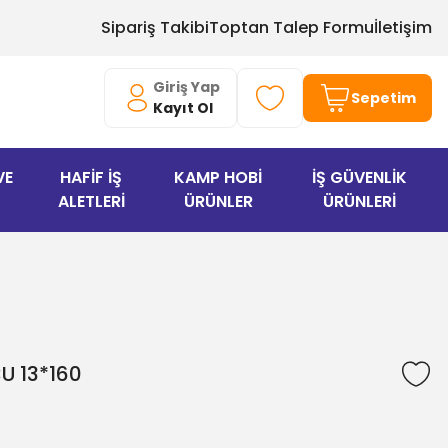
Sipariş Takibi
Toptan Talep Formu
İletişim
Giriş Yap
Sepetim
Kayıt Ol
VE
HAFİF İŞ
KAMP HOBİ
İŞ GÜVENLİK
ALETLERİ
ÜRÜNLER
ÜRÜNLERİ
U 13*160