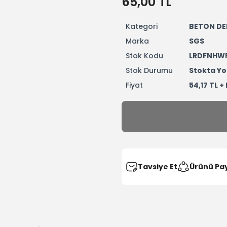
65,00 TL
Kategori
BETON DE
Marka
SGS
Stok Kodu
LRDFNHW
Stok Durumu
Stokta Yo
Fiyat
54,17 TL +
Tavsiye Et
Ürünü Pa