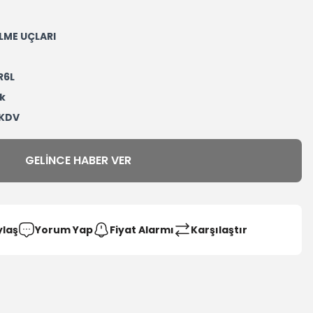
LME UÇLARI
R6L
k
 KDV
GELINCE HABER VER
ylaş
Yorum Yap
Fiyat Alarmı
Karşılaştır