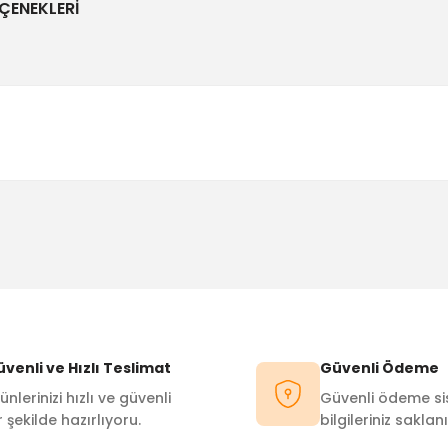
ÇENEKLERI
Bu ürüne ilk yorumu siz yapın!
Yorum Yaz
venli ve Hızlı Teslimat
Güvenli Ödeme
ünlerinizi hızlı ve güvenli
Güvenli ödeme sis
r şekilde hazırlıyoru.
bilgileriniz saklanı