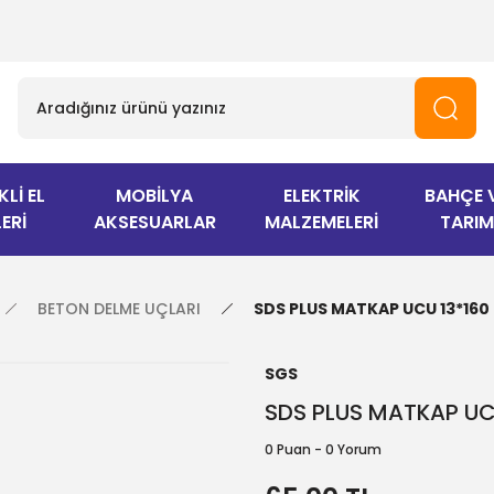
KLİ EL
MOBİLYA
ELEKTRİK
BAHÇE 
ERİ
AKSESUARLAR
MALZEMELERİ
TARIM
BETON DELME UÇLARI
SDS PLUS MATKAP UCU 13*160
SGS
SDS PLUS MATKAP UC
0 Puan - 0 Yorum