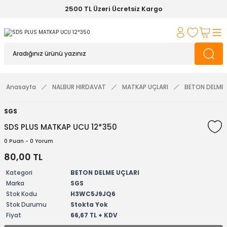
2500 TL Üzeri Ücretsiz Kargo
Anasayfa
NALBUR HIRDAVAT
MATKAP UÇLARI
BETON DELME 
SGS
SDS PLUS MATKAP UCU 12*350
0 Puan - 0 Yorum
80,00 TL
Kategori
BETON DELME UÇLARI
Marka
SGS
Stok Kodu
H3WC5J9JQ6
Stok Durumu
Stokta Yok
Fiyat
66,67 TL + KDV