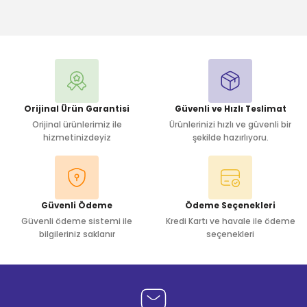
Bu ürüne ilk yorumu siz yapın!
Yorum Yaz
Orijinal Ürün Garantisi
Güvenli ve Hızlı Teslimat
Orijinal ürünlerimiz ile
Ürünlerinizi hızlı ve güvenli bir
hizmetinizdeyiz
şekilde hazırlıyoru.
Güvenli Ödeme
Ödeme Seçenekleri
Güvenli ödeme sistemi ile
Kredi Kartı ve havale ile ödeme
bilgileriniz saklanır
seçenekleri