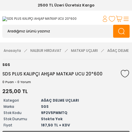
2500 TL Üzeri Ücretsiz Kargo
Anasayfa
NALBUR HIRDAVAT
MATKAP UÇLARI
AĞAÇ DELME U
SGS
SDS PLUS KALIPÇI AHŞAP MATKAP UCU 20*600
0 Puan - 0 Yorum
225,00 TL
Kategori
AĞAÇ DELME UÇLARI
Marka
SGS
Stok Kodu
9P2V5PMMTQ
Stok Durumu
Stokta Yok
Fiyat
187,50 TL + KDV