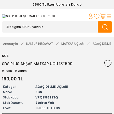
2500 TL Üzeri Ücretsiz Kargo
Anasayfa
NALBUR HIRDAVAT
MATKAP UÇLARI
AĞAÇ DELME U
SGS
SDS PLUS AHŞAP MATKAP UCU 18*500
0 Puan - 0 Yorum
190,00 TL
Kategori
AĞAÇ DELME UÇLARI
Marka
SGS
Stok Kodu
VPQBG6TE3Q
Stok Durumu
Stokta Yok
Fiyat
158,33 TL + KDV