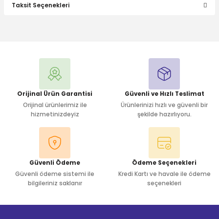
Taksit Seçenekleri
Bu ürüne ilk yorumu siz yapın!
Yorum Yaz
Orijinal Ürün Garantisi
Güvenli ve Hızlı Teslimat
Orijinal ürünlerimiz ile
Ürünlerinizi hızlı ve güvenli bir
hizmetinizdeyiz
şekilde hazırlıyoru.
Güvenli Ödeme
Ödeme Seçenekleri
Güvenli ödeme sistemi ile
Kredi Kartı ve havale ile ödeme
bilgileriniz saklanır
seçenekleri