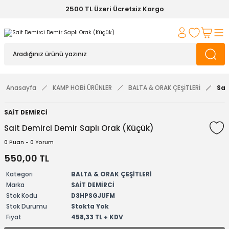
2500 TL Üzeri Ücretsiz Kargo
Anasayfa
KAMP HOBİ ÜRÜNLER
BALTA & ORAK ÇEŞİTLERİ
Sai
SAİT DEMİRCİ
Sait Demirci Demir Saplı Orak (Küçük)
0 Puan - 0 Yorum
550,00 TL
Kategori
BALTA & ORAK ÇEŞİTLERİ
Marka
SAİT DEMİRCİ
Stok Kodu
D3HPSGJUFM
Stok Durumu
Stokta Yok
Fiyat
458,33 TL + KDV