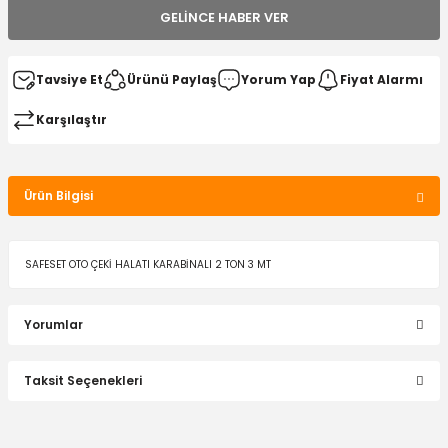
GELINCE HABER VER
Tavsiye Et
Ürünü Paylaş
Yorum Yap
Fiyat Alarmı
Karşılaştır
Ürün Bilgisi
SAFESET OTO ÇEKİ HALATI KARABİNALI 2 TON 3 MT
Yorumlar
Taksit Seçenekleri
Bu ürüne ilk yorumu siz yapın!