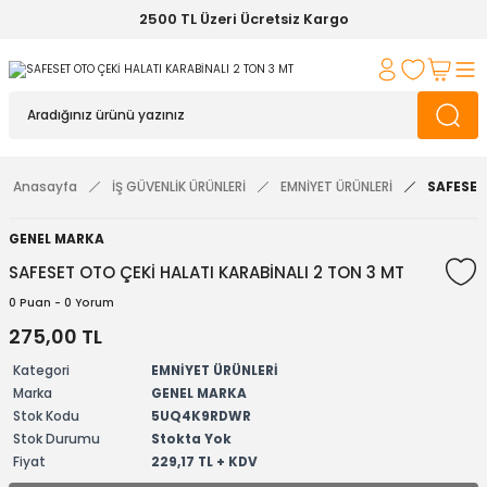
2500 TL Üzeri Ücretsiz Kargo
Anasayfa
İŞ GÜVENLİK ÜRÜNLERİ
EMNİYET ÜRÜNLERİ
SAFESET
GENEL MARKA
SAFESET OTO ÇEKİ HALATI KARABİNALI 2 TON 3 MT
0 Puan - 0 Yorum
275,00 TL
Kategori
EMNİYET ÜRÜNLERİ
Marka
GENEL MARKA
Stok Kodu
5UQ4K9RDWR
Stok Durumu
Stokta Yok
Fiyat
229,17 TL + KDV