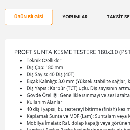
ÜRÜN BILGISI
YORUMLAR
TAKSIT SE
PROFT SUNTA KESME TESTERE 180x3.0 (PST
Teknik Özellikler
Dış Çap: 180 mm
Diş Sayısı: 40 Diş (40T)
Bıçak Kalınlığı: 3.0 mm (Yüksek stabilite sağlar
Diş Yapısı: Karbür (TCT) uçlu. Diş sayısının artm
Gövde Özelliği: Genellikle ısınmayı ve sesi azalt
Kullanım Alanları
40 dişli yapısı, bu testereyi bitirme (finish) kesiml
Kaplamalı Sunta ve MDF (Lam): Suntalam veya MD
Mobilya İmalatı: Raf, dolap kapağı veya görüne
Laminat Parke: Parke kesimlerinde temiz bir hat