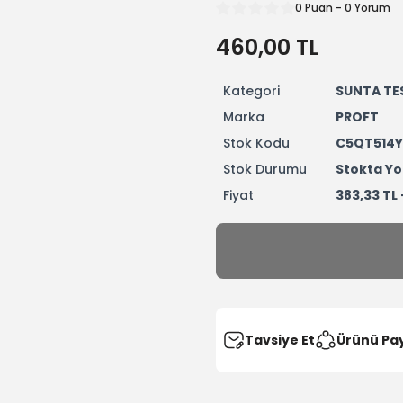
0 Puan - 0 Yorum
460,00 TL
Kategori
SUNTA TE
Marka
PROFT
Stok Kodu
C5QT514Y
Stok Durumu
Stokta Yo
Fiyat
383,33 TL
Tavsiye Et
Ürünü Pa