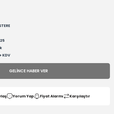
STERE
25
k
 + KDV
GELINCE HABER VER
ylaş
Yorum Yap
Fiyat Alarmı
Karşılaştır