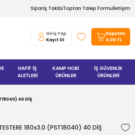
Sipariş Takibi
Toptan Talep Formu
İletişim
Giriş Yap
Sepetim
Kayıt Ol
0,00 TL
VE
HAFİF İŞ
KAMP HOBİ
İŞ GÜVENLİK
ALETLERİ
ÜRÜNLER
ÜRÜNLERİ
T18040) 40 DİŞ
ESTERE 180x3.0 (PST18040) 40 DİŞ