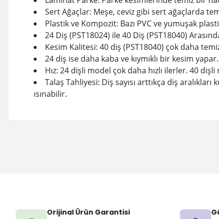
Sert Ağaçlar: Meşe, ceviz gibi sert ağaçlarda te
Plastik ve Kompozit: Bazı PVC ve yumuşak plastik
24 Diş (PST18024) ile 40 Diş (PST18040) Arasınd
Kesim Kalitesi: 40 diş (PST18040) çok daha temiz
24 diş ise daha kaba ve kıymıklı bir kesim yapar.
Hız: 24 dişli model çok daha hızlı ilerler. 40 di
Talaş Tahliyesi: Diş sayısı arttıkça diş aralıkla
ısınabilir.
Orijinal Ürün Garantisi
Gü