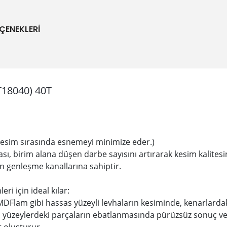
ÇENEKLERI
18040) 40T
, kesim sırasında esnemeyi minimize eder.)
ası, birim alana düşen darbe sayısını artırarak kesim kalitesin
an genleşme kanallarına sahiptir.
eri için ideal kılar:
Flam gibi hassas yüzeyli levhaların kesiminde, kenarlardaki
n yüzeylerdeki parçaların ebatlanmasında pürüzsüz sonuç ve
 oluşturur.