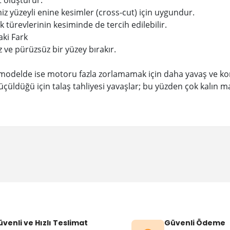
miz yüzeyli enine kesimler (cross-cut) için uygundur.
 türevlerinin kesiminde de tercih edilebilir.
aki Fark
 ve pürüzsüz bir yüzey bırakır.
şli modelde ise motoru fazla zorlamamak için daha yavaş ve kont
rı küçüldüğü için talaş tahliyesi yavaşlar; bu yüzden çok kalı
Bu ürüne ilk yorumu siz yapın!
Yorum Yaz
venli ve Hızlı Teslimat
Güvenli Ödeme