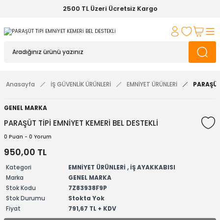
2500 TL Üzeri Ücretsiz Kargo
Anasayfa
İŞ GÜVENLİK ÜRÜNLERİ
EMNİYET ÜRÜNLERİ
PARAŞÜT
GENEL MARKA
PARAŞÜT TİPİ EMNİYET KEMERİ BEL DESTEKLİ
0 Puan - 0 Yorum
950,00 TL
Kategori
EMNİYET ÜRÜNLERİ
,
İŞ AYAKKABISI
Marka
GENEL MARKA
Stok Kodu
7Z83938F9P
Stok Durumu
Stokta Yok
Fiyat
791,67 TL + KDV