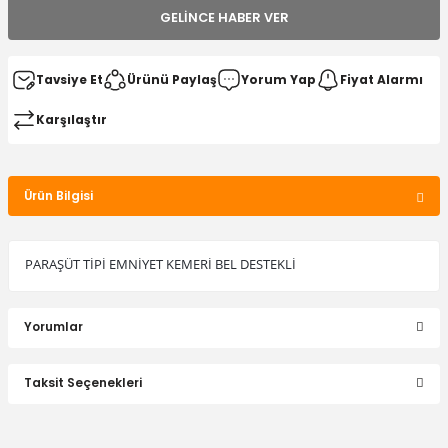
GELINCE HABER VER
Tavsiye Et
Ürünü Paylaş
Yorum Yap
Fiyat Alarmı
Karşılaştır
Ürün Bilgisi
PARAŞÜT TİPİ EMNİYET KEMERİ BEL DESTEKLİ
Yorumlar
Taksit Seçenekleri
Bu ürüne ilk yorumu siz yapın!