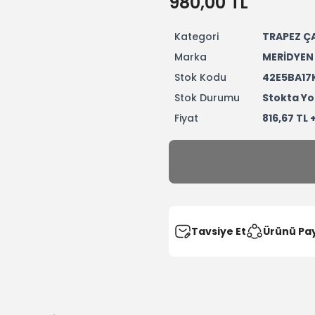
980,00 TL
Kategori
TRAPEZ ÇA
Marka
MERİDYEN
Stok Kodu
42E5BA17
Stok Durumu
Stokta Yo
Fiyat
816,67 TL 
Tavsiye Et
Ürünü Pa