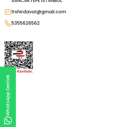
SANCAKTEPE İSTANBUL
frshirdavat@gmail.com
5355626562
WhatsApp Destek