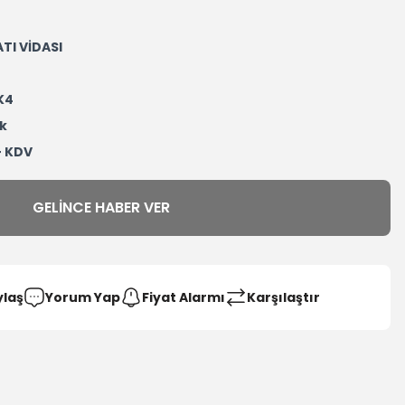
TI VİDASI
K4
k
+ KDV
GELINCE HABER VER
ylaş
Yorum Yap
Fiyat Alarmı
Karşılaştır