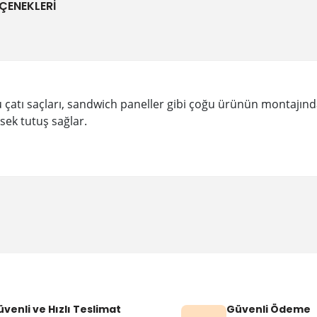
ÇENEKLERI
u çatı saçları, sandwich paneller gibi çoğu ürünün montajında
sek tutuş sağlar.
Bu ürüne ilk yorumu siz yapın!
Yorum Yaz
venli ve Hızlı Teslimat
Güvenli Ödeme