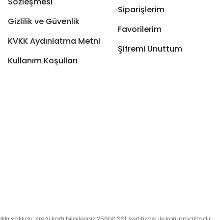
Sözleşmesi
Siparişlerim
Gizlilik ve Güvenlik
Favorilerim
KVKK Aydınlatma Metni
Şifremi Unuttum
Kullanım Koşulları
 saklıdır. Kredi kartı bilgileriniz 256bit SSL sertifikası ile korunmaktadır.