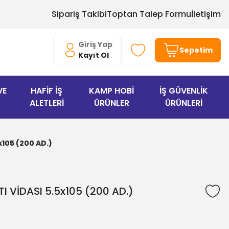
Sipariş Takibi
Toptan Talep Formu
İletişim
Giriş Yap
Sepetim
Kayıt Ol
VE
HAFİF İŞ
KAMP HOBİ
İŞ GÜVENLİK
ALETLERİ
ÜRÜNLER
ÜRÜNLERİ
x105 (200 AD.)
I VİDASI 5.5x105 (200 AD.)