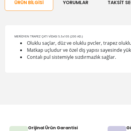
ÜRÜN BILGISI
YORUMLAR
TAKSIT SE
MERİDYEN TRAPEZ ÇATI VİDASI 5.5x105 (200 AD.)
Oluklu saçlar, düz ve oluklu pvcler, trapez olukl
Matkap uçludur ve özel diş yapısı sayesinde yük
Contalı pul sistemiyle sızdırmazlık sağlar.
Orijinal Ürün Garantisi
Gü