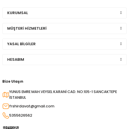
KURUMSAL
MÜŞTERİ HİZMETLERİ
YASAL BİLGİLER
HESABIM
Bize Ulaşın
YUNUS EMRE MAH.VEYSEL KARANİ CAD. NO:105-1 SANCAKTEPE
İSTANBUL
frshirdavat@gmail.com
5355626562