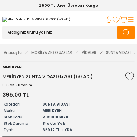
2500 TL Üzeri Ücretsiz Kargo
Anasayfa
MOBİLYA AKSESUARLAR
VİDALAR
SUNTA VİDASI
MERİDYEN
MERİDYEN SUNTA VİDASI 6x200 (50 AD.)
0 Puan - 0 Yorum
395,00 TL
Kategori
SUNTA VİDASI
Marka
MERİDYEN
Stok Kodu
VDS9HH682X
Stok Durumu
Stokta Yok
Fiyat
329,17 TL + KDV