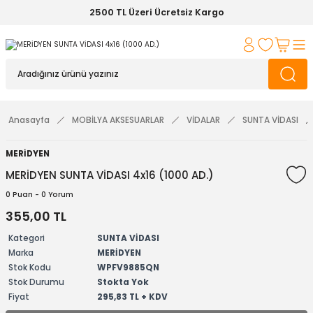
2500 TL Üzeri Ücretsiz Kargo
Anasayfa
MOBİLYA AKSESUARLAR
VİDALAR
SUNTA VİDASI
MERİDYEN
MERİDYEN SUNTA VİDASI 4x16 (1000 AD.)
0 Puan - 0 Yorum
355,00 TL
Kategori
SUNTA VİDASI
Marka
MERİDYEN
Stok Kodu
WPFV9885QN
Stok Durumu
Stokta Yok
Fiyat
295,83 TL + KDV