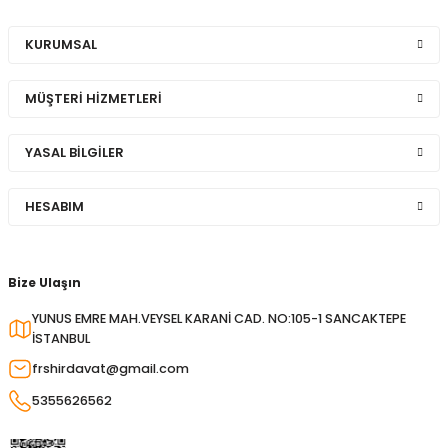
KURUMSAL
MÜŞTERİ HİZMETLERİ
YASAL BİLGİLER
HESABIM
Bize Ulaşın
YUNUS EMRE MAH.VEYSEL KARANİ CAD. NO:105-1 SANCAKTEPE
İSTANBUL
frshirdavat@gmail.com
5355626562