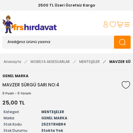
2500 TL Üzeri Ücretsiz Kargo
Anasayfa
MOBİLYA AKSESUARLAR
MENTEŞELER
MAVZER SÜR
GENEL MARKA
MAVZER SÜRGÜ SARI NO:4
0 Puan - 0 Yorum
25,00 TL
Kategori
MENTEŞELER
Marka
GENEL MARKA
Stok Kodu
25ZSTRHBR4
Stok Durumu
Stokta Yok