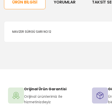
ÜRÜN BILGISI
YORUMLAR
TAKSIT SE
MAVZER SÜRGÜ SARI NO:12
Orijinal Ürün Garantisi
Gü
Orijinal ürünlerimiz ile
Ür
hizmetinizdeyiz
bi