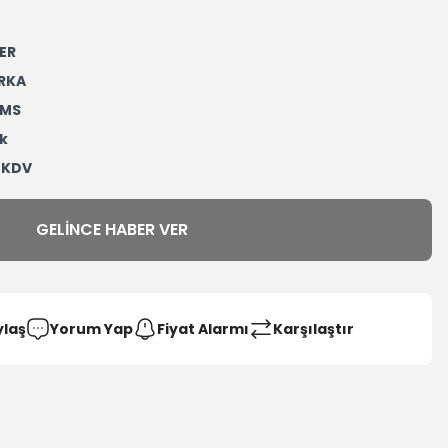
ER
RKA
4MS
k
+ KDV
GELINCE HABER VER
ylaş
Yorum Yap
Fiyat Alarmı
Karşılaştır