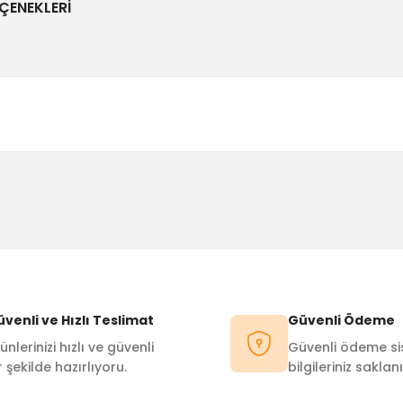
ÇENEKLERI
Bu ürüne ilk yorumu siz yapın!
Yorum Yaz
venli ve Hızlı Teslimat
Güvenli Ödeme
ünlerinizi hızlı ve güvenli
Güvenli ödeme sis
r şekilde hazırlıyoru.
bilgileriniz saklanı