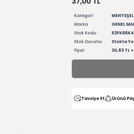
37,00 TL
Kategori
MENTEŞEL
Marka
GENEL MA
Stok Kodu
53FK66K
Stok Durumu
Stokta Yo
Fiyat
30,83 TL 
Tavsiye Et
Ürünü Pa