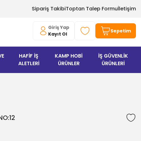
Sipariş Takibi
Toptan Talep Formu
İletişim
Giriş Yap
Sepetim
Kayıt Ol
VE
HAFİF İŞ
KAMP HOBİ
İŞ GÜVENLİK
ALETLERİ
ÜRÜNLER
ÜRÜNLERİ
NO:12