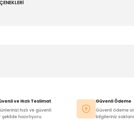
ÇENEKLERI
Bu ürüne ilk yorumu siz yapın!
Yorum Yaz
venli ve Hızlı Teslimat
Güvenli Ödeme
ünlerinizi hızlı ve güvenli
Güvenli ödeme sis
r şekilde hazırlıyoru.
bilgileriniz saklanı