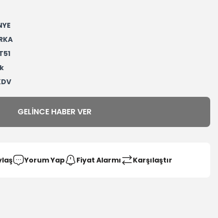
NYE
RKA
T51
k
 KDV
GELINCE HABER VER
ylaş
Yorum Yap
Fiyat Alarmı
Karşılaştır