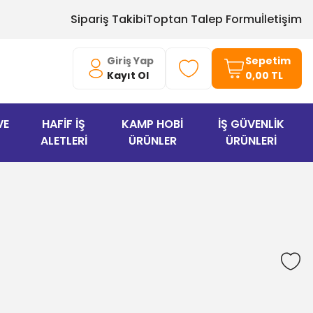
Sipariş Takibi
Toptan Talep Formu
İletişim
Giriş Yap
Sepetim
Kayıt Ol
0,00 TL
VE
HAFİF İŞ
KAMP HOBİ
İŞ GÜVENLİK
ALETLERİ
ÜRÜNLER
ÜRÜNLERİ