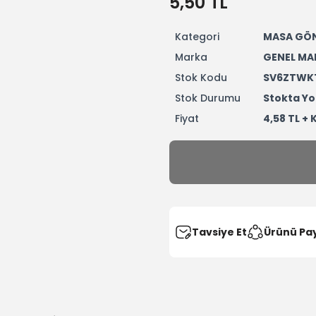
5,50 TL
Kategori
MASA GÖ
Marka
GENEL MA
Stok Kodu
SV6ZTWK
Stok Durumu
Stokta Yo
Fiyat
4,58 TL +
Tavsiye Et
Ürünü Pa