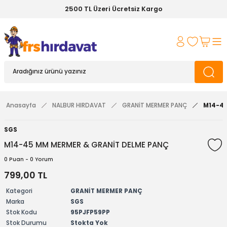
2500 TL Üzeri Ücretsiz Kargo
Anasayfa
NALBUR HIRDAVAT
GRANİT MERMER PANÇ
M14-45
SGS
M14-45 MM MERMER & GRANİT DELME PANÇ
0 Puan - 0 Yorum
799,00 TL
Kategori
GRANİT MERMER PANÇ
Marka
SGS
Stok Kodu
95PJFP59PP
Stok Durumu
Stokta Yok