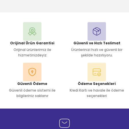
Bu ürüne ilk yorumu siz yapın!
Yorum Yaz
Orijinal Ürün Garantisi
Güvenli ve Hızlı Teslimat
Orijinal ürünlerimiz ile
Ürünlerinizi hızlı ve güvenli bir
hizmetinizdeyiz
şekilde hazırlıyoru.
Güvenli Ödeme
Ödeme Seçenekleri
Güvenli ödeme sistemi ile
Kredi Kartı ve havale ile ödeme
bilgileriniz saklanır
seçenekleri